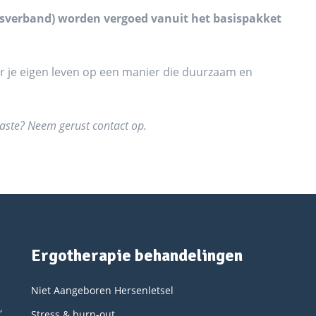
epsverband) worden vergoed vanuit het basispakket
r je eigen leven op een manier die duurzaam en
naaste? Neem gerust contact op.
Ergotherapie behandelingen
Niet Aangeboren Hersenletsel
,
Stress & burn-out