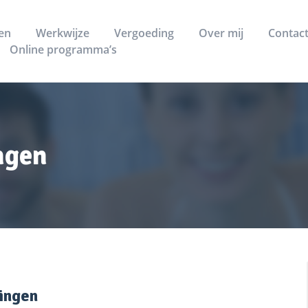
en
Werkwijze
Vergoeding
Over mij
Contac
Online programma’s
ngen
ingen