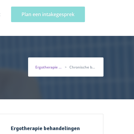
t
Plan een intakegesprek
Ergotherapie Eenhoorn
Chronische beperkingen
>
Ergotherapie behandelingen