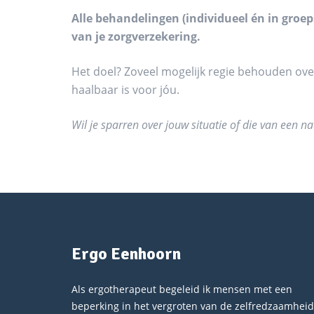
Alle behandelingen (individueel én in gro
van je zorgverzekering.
Het doel? Zoveel mogelijk regie behouden ove
haalbaar is voor jóu.
Wil je sparren over jouw situatie of die van een 
Ergo Eenhoorn
Als ergotherapeut begeleid ik mensen met een
beperking in het vergroten van de zelfredzaamheid